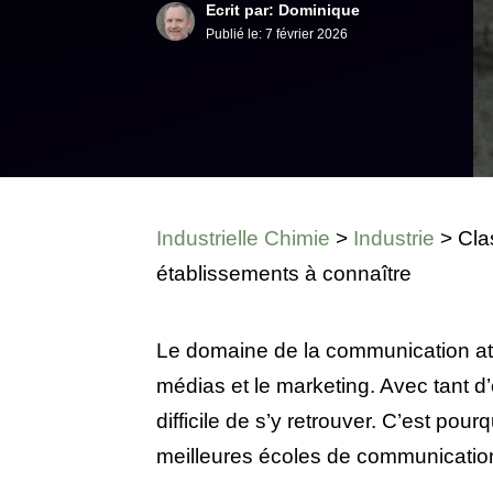
Ecrit par: Dominique
Publié le:
7 février 2026
Industrielle Chimie
>
Industrie
>
Cla
établissements à connaître
Le domaine de la communication att
médias et le marketing. Avec tant d’
difficile de s’y retrouver. C’est pou
meilleures écoles de communication 