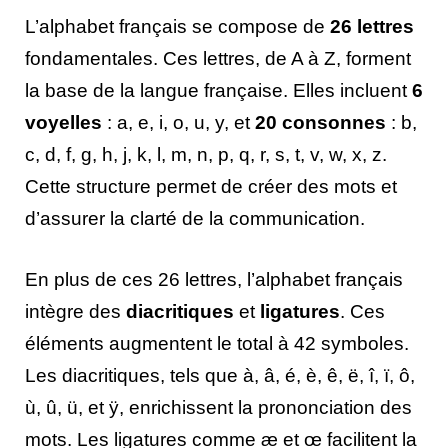
L’alphabet français se compose de
26 lettres
fondamentales. Ces lettres, de A à Z, forment
la base de la langue française. Elles incluent
6
voyelles
: a, e, i, o, u, y, et
20 consonnes
: b,
c, d, f, g, h, j, k, l, m, n, p, q, r, s, t, v, w, x, z.
Cette structure permet de créer des mots et
d’assurer la clarté de la communication.
En plus de ces 26 lettres, l’alphabet français
intègre des
diacritiques
et
ligatures
. Ces
éléments augmentent le total à 42 symboles.
Les diacritiques, tels que à, â, é, è, ê, ë, î, ï, ô,
ù, û, ü, et ÿ, enrichissent la prononciation des
mots. Les ligatures comme æ et œ facilitent la