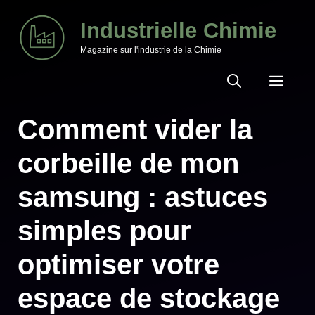
Aller
Industrielle Chimie
au
Magazine sur l'industrie de la Chimie
contenu
MEN
Comment vider la
corbeille de mon
samsung : astuces
simples pour
optimiser votre
espace de stockage