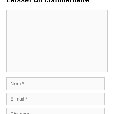
Commentaire
Nom
E-
mail
Site