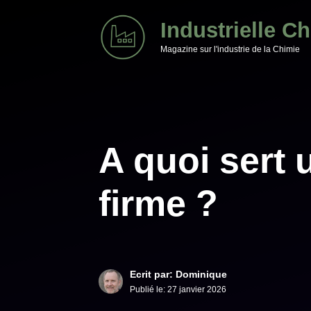
Aller
Industrielle C
au
Magazine sur l'industrie de la Chimie
contenu
A quoi sert 
firme ?
Ecrit par: Dominique
Publié le:
27 janvier 2026