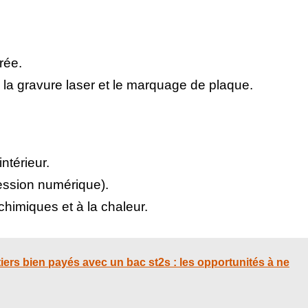
rée.
 la gravure laser et le marquage de plaque.
ntérieur.
ession numérique).
chimiques et à la chaleur.
ers bien payés avec un bac st2s : les opportunités à ne