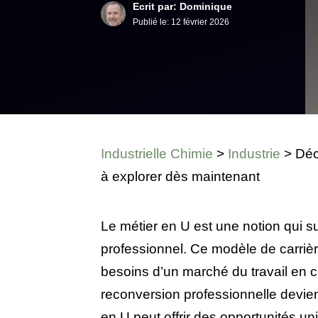
Ecrit par: Dominique
Publié le:
12 février 2026
Industrielle Chimie
>
Industrie
>
Déc
à explorer dès maintenant
Le métier en U est une notion qui s
professionnel. Ce modèle de carrière,
besoins d’un marché du travail en c
reconversion professionnelle devien
en U peut offrir des opportunités un